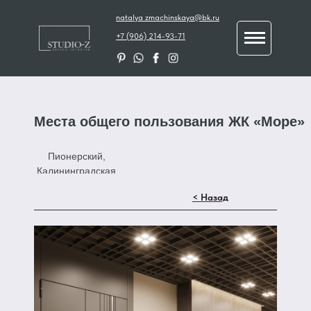
natalya_zmachinskaya@bk.ru
+7 (906) 214-93-71
Места общего пользования ЖК «Море»
Пионерский,
Калининградская
область 2025
< Назад