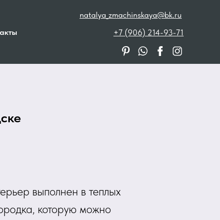
natalya_zmachinskaya@bk.ru
акты
+7 (906) 214-93-71
дске
ерьер выполнен в теплых
городка, которую можно