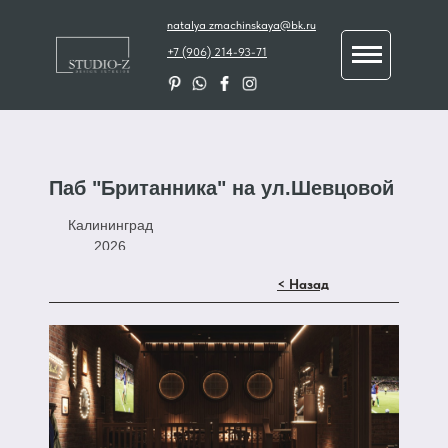
natalya_zmachinskaya@bk.ru
+7 (906) 214-93-71
Паб "Британника" на ул.Шевцовой
Калининград
2026
< Назад